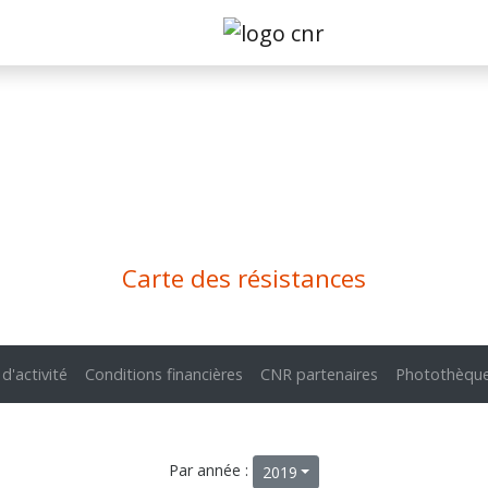
Carte des résistances
 d'activité
Conditions financières
CNR partenaires
Photothèqu
Par année :
2019