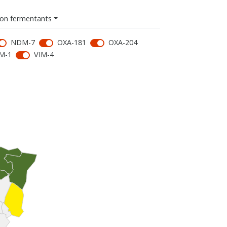
on fermentants
NDM-7
OXA-181
OXA-204
M-1
VIM-4