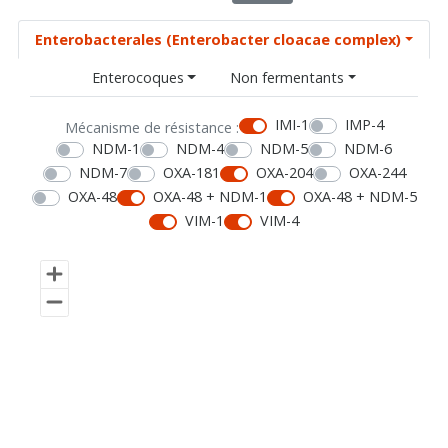
Enterobacterales (Enterobacter cloacae complex)
Enterocoques
Non fermentants
IMI-1
IMP-4
Mécanisme de résistance :
NDM-1
NDM-4
NDM-5
NDM-6
NDM-7
OXA-181
OXA-204
OXA-244
OXA-48
OXA-48 + NDM-1
OXA-48 + NDM-5
VIM-1
VIM-4