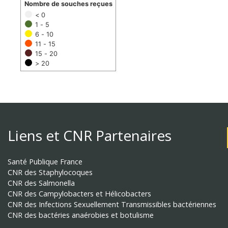
Nombre de souches reçues
< 0
1 - 5
6 - 10
11 - 15
15 - 20
> 20
Liens et CNR Partenaires
Santé Publique France
CNR des Staphylocoques
CNR des Salmonella
CNR des Campylobacters et Hélicobacters
CNR des Infections Sexuellement Transmissibles bactériennes
CNR des bactéries anaérobies et botulisme