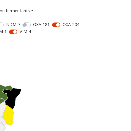
on fermentants
NDM-7
OXA-181
OXA-204
M-1
VIM-4