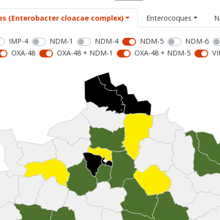
es (Enterobacter cloacae complex)
Enterocoques
N
IMP-4
NDM-1
NDM-4
NDM-5
NDM-6
OXA-48
OXA-48 + NDM-1
OXA-48 + NDM-5
VI