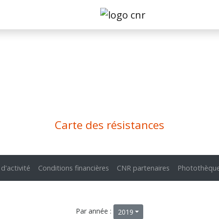
Carte des résistances
 d'activité
Conditions financières
CNR partenaires
Photothèqu
Par année :
2019