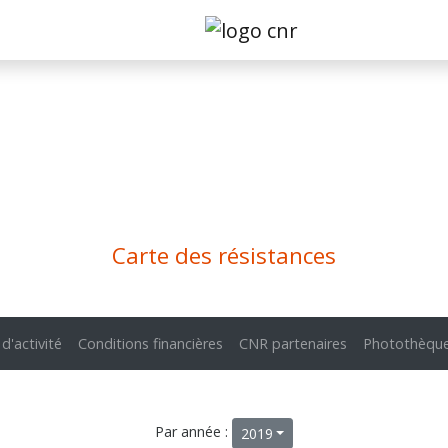
Carte des résistances
 d'activité
Conditions financières
CNR partenaires
Photothèqu
Par année :
2019