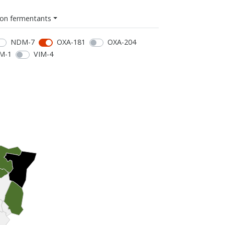
on fermentants
NDM-7
OXA-181
OXA-204
M-1
VIM-4