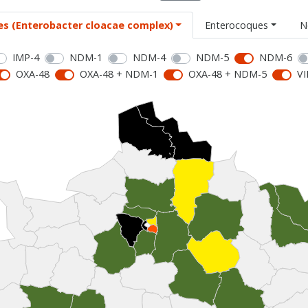
es (Enterobacter cloacae complex)
Enterocoques
N
IMP-4
NDM-1
NDM-4
NDM-5
NDM-6
OXA-48
OXA-48 + NDM-1
OXA-48 + NDM-5
VI