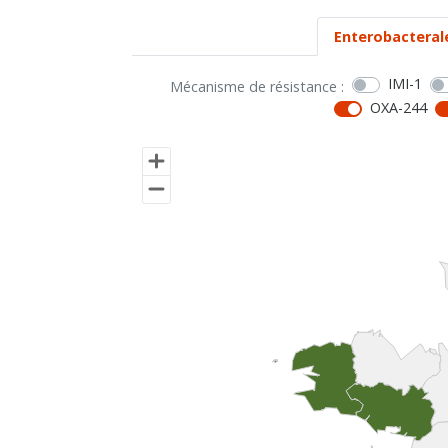
Enterobacteral
IMI-1
Mécanisme de résistance :
OXA-244