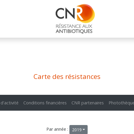
Carte des résistances
 d'activité
Conditions financières
CNR partenaires
Photothèqu
Par année :
2019