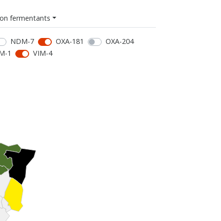
on fermentants
NDM-7
OXA-181
OXA-204
M-1
VIM-4