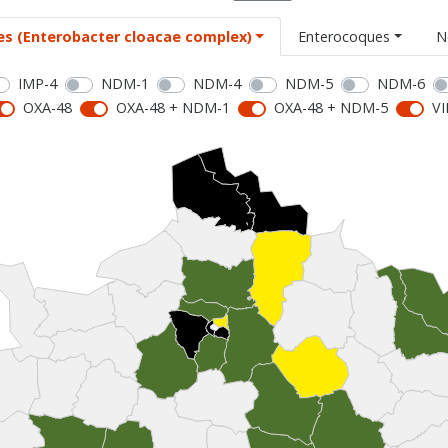
es (Enterobacter cloacae complex)
Enterocoques
N
IMP-4
NDM-1
NDM-4
NDM-5
NDM-6
OXA-48
OXA-48 + NDM-1
OXA-48 + NDM-5
VI