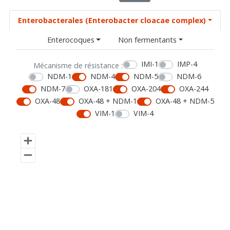
Enterobacterales (Enterobacter cloacae complex)
Enterocoques
Non fermentants
IMI-1
IMP-4
Mécanisme de résistance :
NDM-1
NDM-4
NDM-5
NDM-6
NDM-7
OXA-181
OXA-204
OXA-244
OXA-48
OXA-48 + NDM-1
OXA-48 + NDM-5
VIM-1
VIM-4