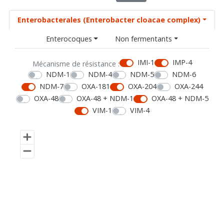
Enterobacterales (Enterobacter cloacae complex)
Enterocoques
Non fermentants
IMI-1
IMP-4
Mécanisme de résistance :
NDM-1
NDM-4
NDM-5
NDM-6
NDM-7
OXA-181
OXA-204
OXA-244
OXA-48
OXA-48 + NDM-1
OXA-48 + NDM-5
VIM-1
VIM-4