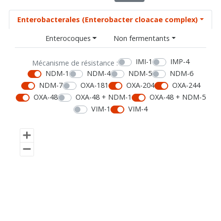
Enterobacterales (Enterobacter cloacae complex)
Enterocoques
Non fermentants
IMI-1
IMP-4
Mécanisme de résistance :
NDM-1
NDM-4
NDM-5
NDM-6
NDM-7
OXA-181
OXA-204
OXA-244
OXA-48
OXA-48 + NDM-1
OXA-48 + NDM-5
VIM-1
VIM-4