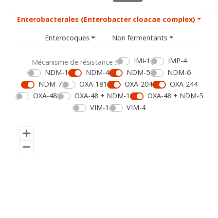
Enterobacterales (Enterobacter cloacae complex)
Enterocoques
Non fermentants
IMI-1
IMP-4
Mécanisme de résistance :
NDM-1
NDM-4
NDM-5
NDM-6
NDM-7
OXA-181
OXA-204
OXA-244
OXA-48
OXA-48 + NDM-1
OXA-48 + NDM-5
VIM-1
VIM-4