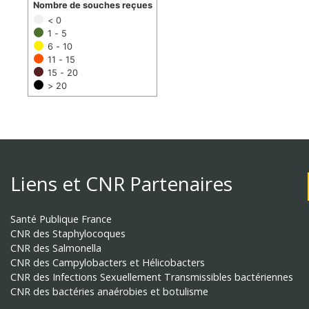
Nombre de souches reçues
< 0
1 - 5
6 - 10
11 - 15
15 - 20
> 20
Liens et CNR Partenaires
Santé Publique France
CNR des Staphylocoques
CNR des Salmonella
CNR des Campylobacters et Hélicobacters
CNR des Infections Sexuellement Transmissibles bactériennes
CNR des bactéries anaérobies et botulisme