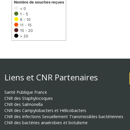
Nombre de souches reçues
< 0
1 - 5
6 - 10
11 - 15
15 - 20
> 20
Liens et CNR Partenaires
Santé Publique France
CNR des Staphylocoques
CNR des Salmonella
CNR des Campylobacters et Hélicobacters
CNR des Infections Sexuellement Transmissibles bactériennes
CNR des bactéries anaérobies et botulisme