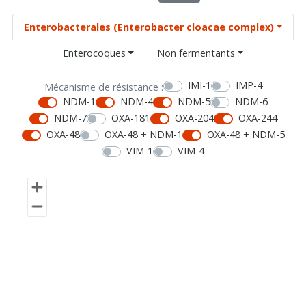
Enterobacterales (Enterobacter cloacae complex)
Enterocoques
Non fermentants
IMI-1
IMP-4
Mécanisme de résistance :
NDM-1
NDM-4
NDM-5
NDM-6
NDM-7
OXA-181
OXA-204
OXA-244
OXA-48
OXA-48 + NDM-1
OXA-48 + NDM-5
VIM-1
VIM-4