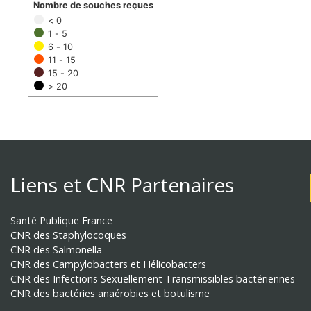
Nombre de souches reçues
< 0
1 - 5
6 - 10
11 - 15
15 - 20
> 20
Liens et CNR Partenaires
Santé Publique France
CNR des Staphylocoques
CNR des Salmonella
CNR des Campylobacters et Hélicobacters
CNR des Infections Sexuellement Transmissibles bactériennes
CNR des bactéries anaérobies et botulisme