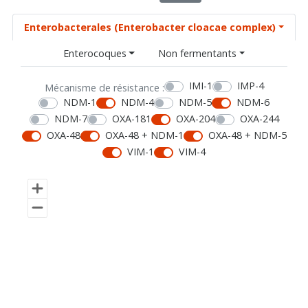
Enterobacterales (Enterobacter cloacae complex)
Enterocoques
Non fermentants
IMI-1
IMP-4
Mécanisme de résistance :
NDM-1
NDM-4
NDM-5
NDM-6
NDM-7
OXA-181
OXA-204
OXA-244
OXA-48
OXA-48 + NDM-1
OXA-48 + NDM-5
VIM-1
VIM-4