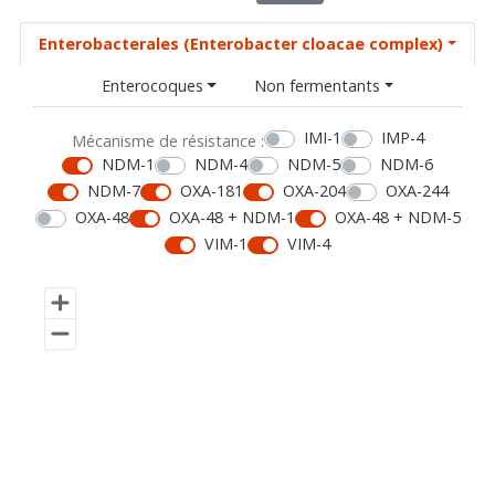
Enterobacterales (Enterobacter cloacae complex)
Enterocoques
Non fermentants
IMI-1
IMP-4
Mécanisme de résistance :
NDM-1
NDM-4
NDM-5
NDM-6
NDM-7
OXA-181
OXA-204
OXA-244
OXA-48
OXA-48 + NDM-1
OXA-48 + NDM-5
VIM-1
VIM-4