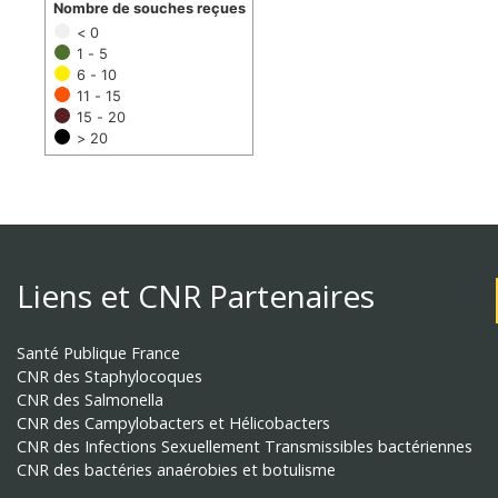
Nombre de souches reçues
< 0
1 - 5
6 - 10
11 - 15
15 - 20
> 20
Liens et CNR Partenaires
Santé Publique France
CNR des Staphylocoques
CNR des Salmonella
CNR des Campylobacters et Hélicobacters
CNR des Infections Sexuellement Transmissibles bactériennes
CNR des bactéries anaérobies et botulisme