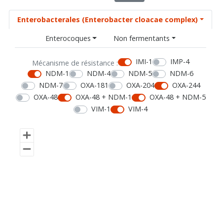
Enterobacterales (Enterobacter cloacae complex)
Enterocoques
Non fermentants
IMI-1
IMP-4
Mécanisme de résistance :
NDM-1
NDM-4
NDM-5
NDM-6
NDM-7
OXA-181
OXA-204
OXA-244
OXA-48
OXA-48 + NDM-1
OXA-48 + NDM-5
VIM-1
VIM-4