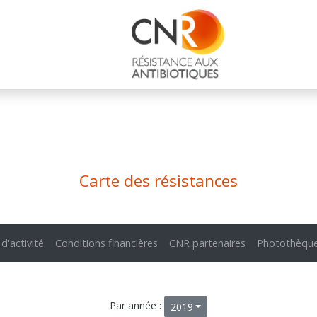
Carte des résistances
 d'activité
Conditions financières
CNR partenaires
Photothèqu
Par année :
2019