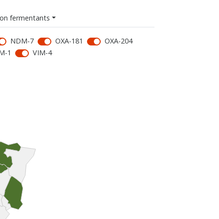
on fermentants
NDM-7
OXA-181
OXA-204
M-1
VIM-4