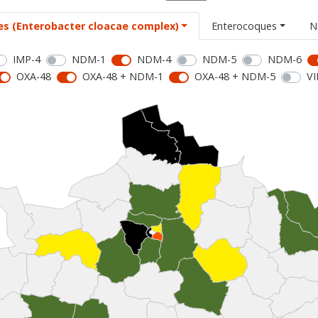
es (Enterobacter cloacae complex)
Enterocoques
N
IMP-4
NDM-1
NDM-4
NDM-5
NDM-6
OXA-48
OXA-48 + NDM-1
OXA-48 + NDM-5
VI