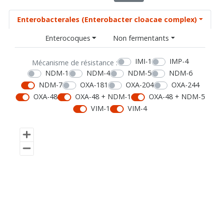
Enterobacterales (Enterobacter cloacae complex)
Enterocoques
Non fermentants
IMI-1
IMP-4
Mécanisme de résistance :
NDM-1
NDM-4
NDM-5
NDM-6
NDM-7
OXA-181
OXA-204
OXA-244
OXA-48
OXA-48 + NDM-1
OXA-48 + NDM-5
VIM-1
VIM-4