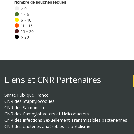
Nombre de souches reçues
< 0
1 - 5
6 - 10
11 - 15
15 - 20
> 20
Liens et CNR Partenaires
Santé Publique France
CNR des Staphylocoques
CNR des Salmonella
CNR des Campylobacters et Hélicobacters
CNR des Infections Sexuellement Transmissibles bactériennes
CNR des bactéries anaérobies et botulisme