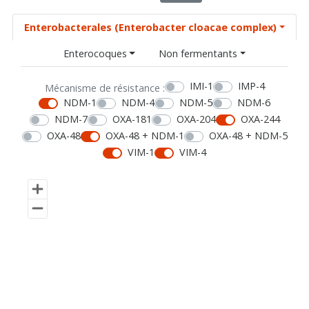
Enterobacterales (Enterobacter cloacae complex)
Enterocoques
Non fermentants
IMI-1
IMP-4
Mécanisme de résistance :
NDM-1
NDM-4
NDM-5
NDM-6
NDM-7
OXA-181
OXA-204
OXA-244
OXA-48
OXA-48 + NDM-1
OXA-48 + NDM-5
VIM-1
VIM-4