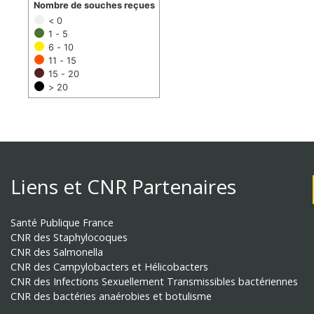
Nombre de souches reçues
< 0
1 - 5
6 - 10
11 - 15
15 - 20
> 20
Liens et CNR Partenaires
Santé Publique France
CNR des Staphylocoques
CNR des Salmonella
CNR des Campylobacters et Hélicobacters
CNR des Infections Sexuellement Transmissibles bactériennes
CNR des bactéries anaérobies et botulisme