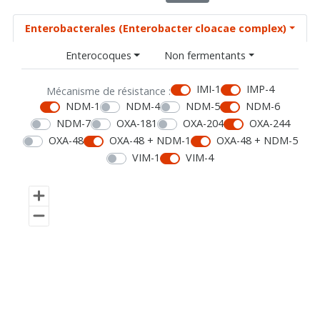
Enterobacterales (Enterobacter cloacae complex)
Enterocoques
Non fermentants
IMI-1
IMP-4
Mécanisme de résistance :
NDM-1
NDM-4
NDM-5
NDM-6
NDM-7
OXA-181
OXA-204
OXA-244
OXA-48
OXA-48 + NDM-1
OXA-48 + NDM-5
VIM-1
VIM-4