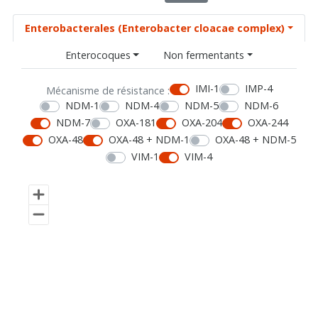
Enterobacterales (Enterobacter cloacae complex)
Enterocoques
Non fermentants
IMI-1
IMP-4
Mécanisme de résistance :
NDM-1
NDM-4
NDM-5
NDM-6
NDM-7
OXA-181
OXA-204
OXA-244
OXA-48
OXA-48 + NDM-1
OXA-48 + NDM-5
VIM-1
VIM-4