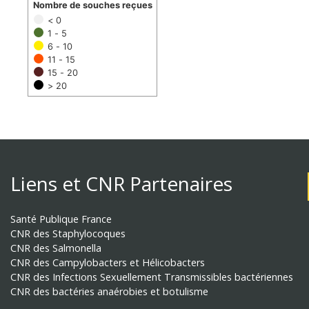
Nombre de souches reçues
< 0
1 - 5
6 - 10
11 - 15
15 - 20
> 20
Liens et CNR Partenaires
Santé Publique France
CNR des Staphylocoques
CNR des Salmonella
CNR des Campylobacters et Hélicobacters
CNR des Infections Sexuellement Transmissibles bactériennes
CNR des bactéries anaérobies et botulisme