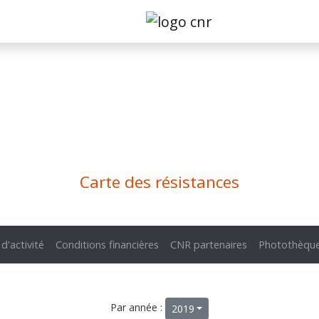
Carte des résistances
 d'activité
Conditions financières
CNR partenaires
Photothèqu
Par année :
2019