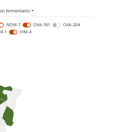
on fermentants
NDM-7
OXA-181
OXA-204
M-1
VIM-4