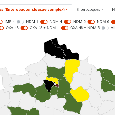
es (Enterobacter cloacae complex)
Enterocoques
N
IMP-4
NDM-1
NDM-4
NDM-5
NDM-6
OXA-48
OXA-48 + NDM-1
OXA-48 + NDM-5
VI