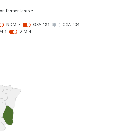
on fermentants
NDM-7
OXA-181
OXA-204
M-1
VIM-4