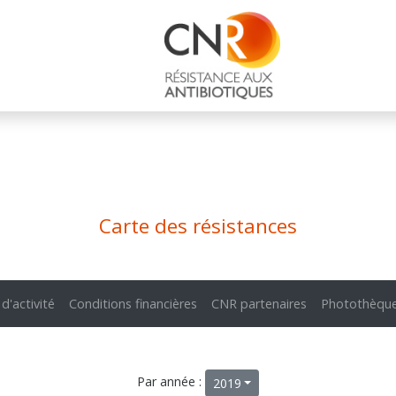
Carte des résistances
 d'activité
Conditions financières
CNR partenaires
Photothèqu
Par année :
2019