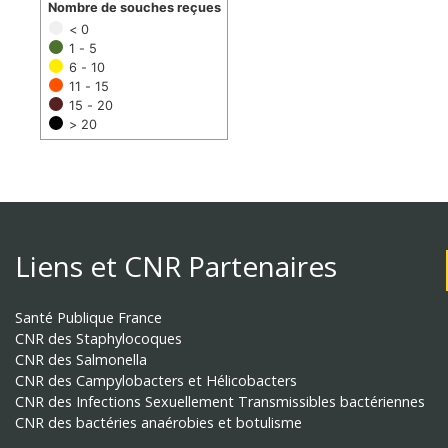
Nombre de souches reçues
< 0
1 - 5
6 - 10
11 - 15
15 - 20
> 20
Liens et CNR Partenaires
Santé Publique France
CNR des Staphylocoques
CNR des Salmonella
CNR des Campylobacters et Hélicobacters
CNR des Infections Sexuellement Transmissibles bactériennes
CNR des bactéries anaérobies et botulisme