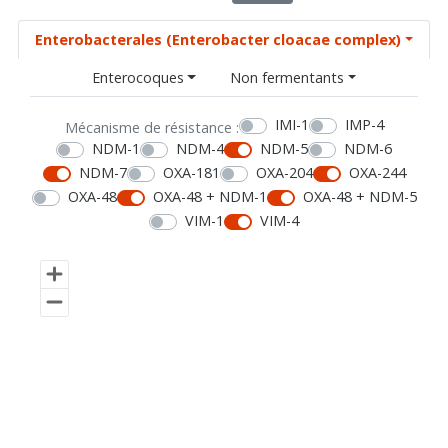
Enterobacterales (Enterobacter cloacae complex)
Enterocoques
Non fermentants
IMI-1
IMP-4
Mécanisme de résistance :
NDM-1
NDM-4
NDM-5
NDM-6
NDM-7
OXA-181
OXA-204
OXA-244
OXA-48
OXA-48 + NDM-1
OXA-48 + NDM-5
VIM-1
VIM-4