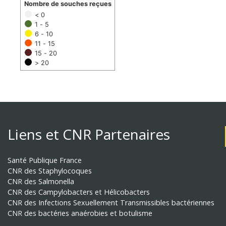
Nombre de souches reçues
< 0
1 - 5
6 - 10
11 - 15
15 - 20
> 20
Liens et CNR Partenaires
Santé Publique France
CNR des Staphylocoques
CNR des Salmonella
CNR des Campylobacters et Hélicobacters
CNR des Infections Sexuellement Transmissibles bactériennes
CNR des bactéries anaérobies et botulisme