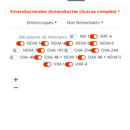
Enterobacterales (Enterobacter cloacae complex)
Enterocoques
Non fermentants
IMI-1
IMP-4
Mécanisme de résistance :
NDM-1
NDM-4
NDM-5
NDM-6
NDM-7
OXA-181
OXA-204
OXA-244
OXA-48
OXA-48 + NDM-1
OXA-48 + NDM-5
VIM-1
VIM-4