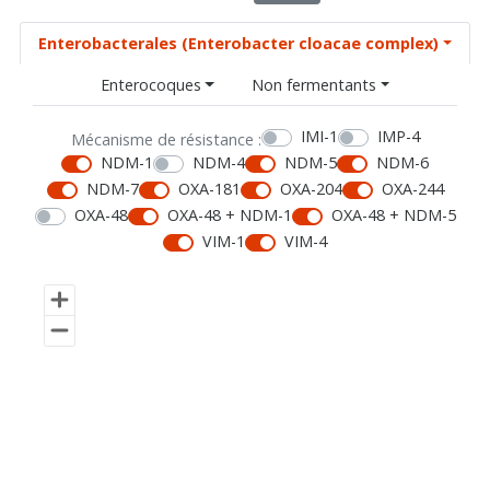
Enterobacterales (Enterobacter cloacae complex)
Enterocoques
Non fermentants
IMI-1
IMP-4
Mécanisme de résistance :
NDM-1
NDM-4
NDM-5
NDM-6
NDM-7
OXA-181
OXA-204
OXA-244
OXA-48
OXA-48 + NDM-1
OXA-48 + NDM-5
VIM-1
VIM-4