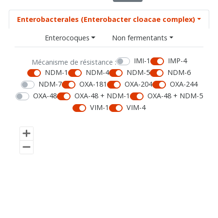
Enterobacterales (Enterobacter cloacae complex)
Enterocoques
Non fermentants
IMI-1
IMP-4
Mécanisme de résistance :
NDM-1
NDM-4
NDM-5
NDM-6
NDM-7
OXA-181
OXA-204
OXA-244
OXA-48
OXA-48 + NDM-1
OXA-48 + NDM-5
VIM-1
VIM-4