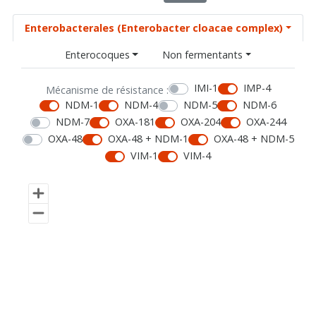
Enterobacterales (Enterobacter cloacae complex)
Enterocoques
Non fermentants
IMI-1
IMP-4
Mécanisme de résistance :
NDM-1
NDM-4
NDM-5
NDM-6
NDM-7
OXA-181
OXA-204
OXA-244
OXA-48
OXA-48 + NDM-1
OXA-48 + NDM-5
VIM-1
VIM-4