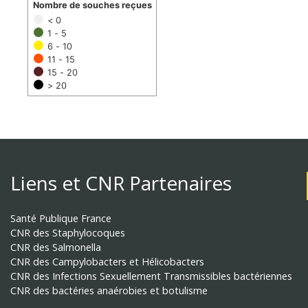
Nombre de souches reçues
< 0
1 - 5
6 - 10
11 - 15
15 - 20
> 20
Liens et CNR Partenaires
Santé Publique France
CNR des Staphylocoques
CNR des Salmonella
CNR des Campylobacters et Hélicobacters
CNR des Infections Sexuellement Transmissibles bactériennes
CNR des bactéries anaérobies et botulisme