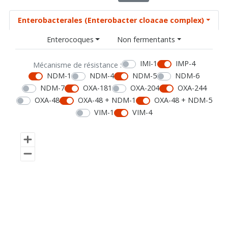
Enterobacterales (Enterobacter cloacae complex)
Enterocoques
Non fermentants
IMI-1
IMP-4
Mécanisme de résistance :
NDM-1
NDM-4
NDM-5
NDM-6
NDM-7
OXA-181
OXA-204
OXA-244
OXA-48
OXA-48 + NDM-1
OXA-48 + NDM-5
VIM-1
VIM-4