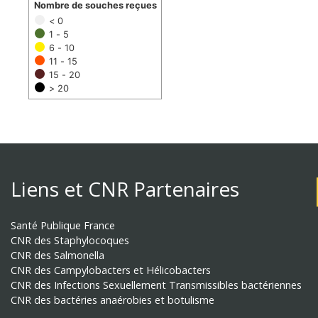
Nombre de souches reçues
< 0
1 - 5
6 - 10
11 - 15
15 - 20
> 20
Liens et CNR Partenaires
Santé Publique France
CNR des Staphylocoques
CNR des Salmonella
CNR des Campylobacters et Hélicobacters
CNR des Infections Sexuellement Transmissibles bactériennes
CNR des bactéries anaérobies et botulisme