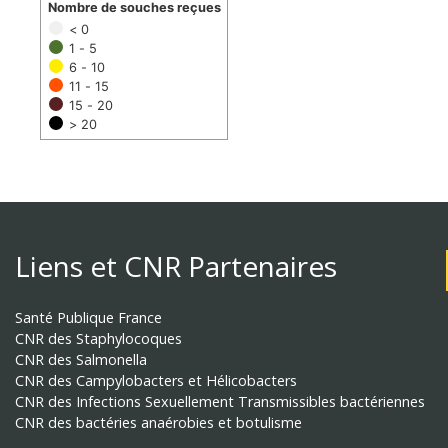
Nombre de souches reçues
< 0
1 - 5
6 - 10
11 - 15
15 - 20
> 20
Liens et CNR Partenaires
Santé Publique France
CNR des Staphylocoques
CNR des Salmonella
CNR des Campylobacters et Hélicobacters
CNR des Infections Sexuellement Transmissibles bactériennes
CNR des bactéries anaérobies et botulisme