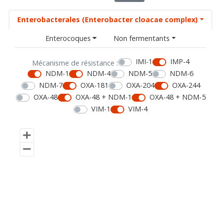
Enterobacterales (Enterobacter cloacae complex)
Enterocoques
Non fermentants
IMI-1
IMP-4
Mécanisme de résistance :
NDM-1
NDM-4
NDM-5
NDM-6
NDM-7
OXA-181
OXA-204
OXA-244
OXA-48
OXA-48 + NDM-1
OXA-48 + NDM-5
VIM-1
VIM-4