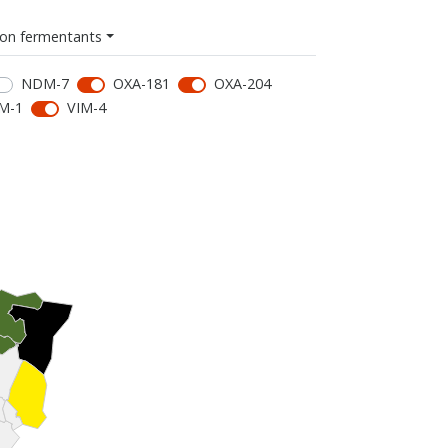
on fermentants
NDM-7
OXA-181
OXA-204
M-1
VIM-4