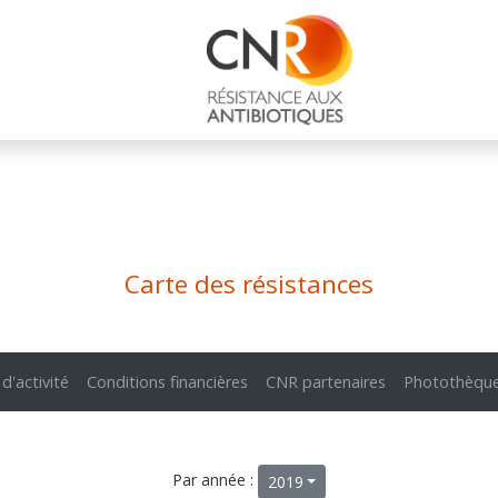
Carte des résistances
 d'activité
Conditions financières
CNR partenaires
Photothèqu
Par année :
2019