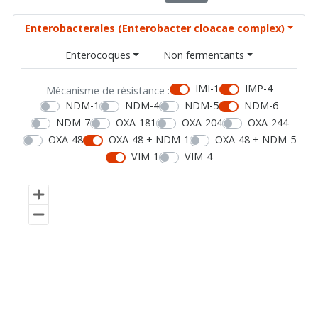
Enterobacterales (Enterobacter cloacae complex)
Enterocoques
Non fermentants
IMI-1
IMP-4
Mécanisme de résistance :
NDM-1
NDM-4
NDM-5
NDM-6
NDM-7
OXA-181
OXA-204
OXA-244
OXA-48
OXA-48 + NDM-1
OXA-48 + NDM-5
VIM-1
VIM-4