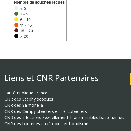
Nombre de souches reçues
< 0
1 - 5
6 - 10
11 - 15
15 - 20
> 20
Liens et CNR Partenaires
Santé Publique France
CNR des Staphylocoques
CNR des Salmonella
CNR des Campylobacters et Hélicobacters
CNR des Infections Sexuellement Transmissibles bactériennes
CNR des bactéries anaérobies et botulisme