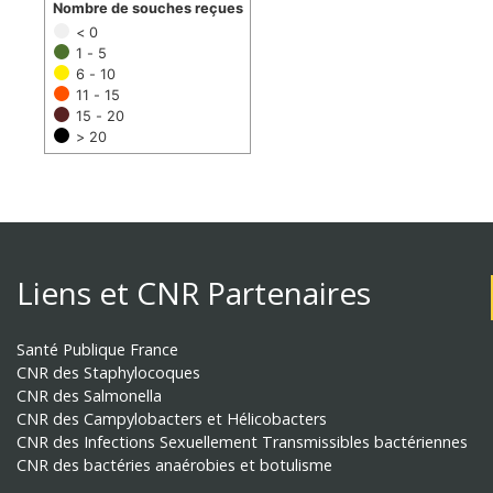
Nombre de souches reçues
< 0
1 - 5
6 - 10
11 - 15
15 - 20
> 20
Liens et CNR Partenaires
Santé Publique France
CNR des Staphylocoques
CNR des Salmonella
CNR des Campylobacters et Hélicobacters
CNR des Infections Sexuellement Transmissibles bactériennes
CNR des bactéries anaérobies et botulisme