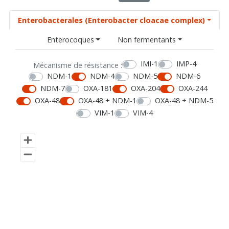
Enterobacterales (Enterobacter cloacae complex)
Enterocoques
Non fermentants
IMI-1
IMP-4
Mécanisme de résistance :
NDM-1
NDM-4
NDM-5
NDM-6
NDM-7
OXA-181
OXA-204
OXA-244
OXA-48
OXA-48 + NDM-1
OXA-48 + NDM-5
VIM-1
VIM-4