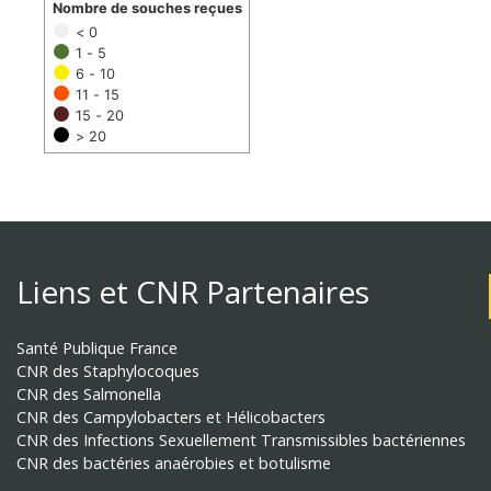
Nombre de souches reçues
< 0
1 - 5
6 - 10
11 - 15
15 - 20
> 20
Liens et CNR Partenaires
Santé Publique France
CNR des Staphylocoques
CNR des Salmonella
CNR des Campylobacters et Hélicobacters
CNR des Infections Sexuellement Transmissibles bactériennes
CNR des bactéries anaérobies et botulisme