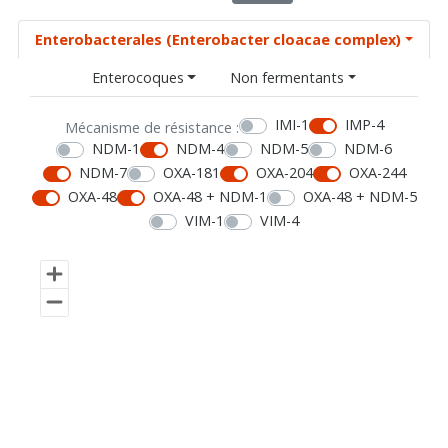
Enterobacterales (Enterobacter cloacae complex)
Enterocoques
Non fermentants
IMI-1
IMP-4
Mécanisme de résistance :
NDM-1
NDM-4
NDM-5
NDM-6
NDM-7
OXA-181
OXA-204
OXA-244
OXA-48
OXA-48 + NDM-1
OXA-48 + NDM-5
VIM-1
VIM-4