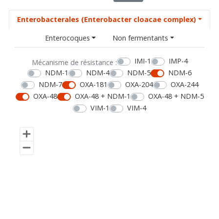
Enterobacterales (Enterobacter cloacae complex)
Enterocoques
Non fermentants
IMI-1
IMP-4
Mécanisme de résistance :
NDM-1
NDM-4
NDM-5
NDM-6
NDM-7
OXA-181
OXA-204
OXA-244
OXA-48
OXA-48 + NDM-1
OXA-48 + NDM-5
VIM-1
VIM-4