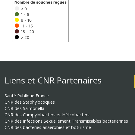
Nombre de souches reçues
< 0
1 - 5
6 - 10
11 - 15
15 - 20
> 20
Liens et CNR Partenaires
Santé Publique France
CNR des Staphylocoques
CNR des Salmonella
CNR des Campylobacters et Hélicobacters
CNR des Infections Sexuellement Transmissibles bactériennes
CNR des bactéries anaérobies et botulisme