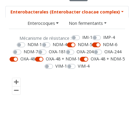
Enterobacterales (Enterobacter cloacae complex)
Enterocoques
Non fermentants
IMI-1
IMP-4
Mécanisme de résistance :
NDM-1
NDM-4
NDM-5
NDM-6
NDM-7
OXA-181
OXA-204
OXA-244
OXA-48
OXA-48 + NDM-1
OXA-48 + NDM-5
VIM-1
VIM-4