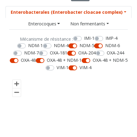
Enterobacterales (Enterobacter cloacae complex)
Enterocoques
Non fermentants
IMI-1
IMP-4
Mécanisme de résistance :
NDM-1
NDM-4
NDM-5
NDM-6
NDM-7
OXA-181
OXA-204
OXA-244
OXA-48
OXA-48 + NDM-1
OXA-48 + NDM-5
VIM-1
VIM-4