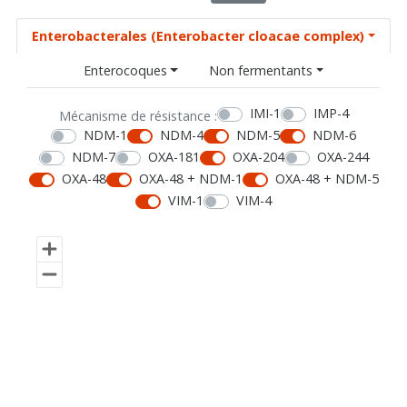
Enterobacterales (Enterobacter cloacae complex)
Enterocoques
Non fermentants
IMI-1
IMP-4
Mécanisme de résistance :
NDM-1
NDM-4
NDM-5
NDM-6
NDM-7
OXA-181
OXA-204
OXA-244
OXA-48
OXA-48 + NDM-1
OXA-48 + NDM-5
VIM-1
VIM-4