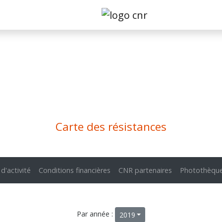
Carte des résistances
 d'activité
Conditions financières
CNR partenaires
Photothèqu
Par année :
2019