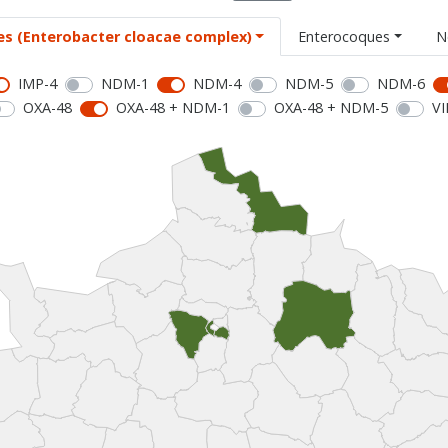
es (Enterobacter cloacae complex)
Enterocoques
N
IMP-4
NDM-1
NDM-4
NDM-5
NDM-6
OXA-48
OXA-48 + NDM-1
OXA-48 + NDM-5
VI