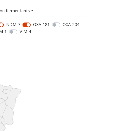
on fermentants
NDM-7
OXA-181
OXA-204
M-1
VIM-4