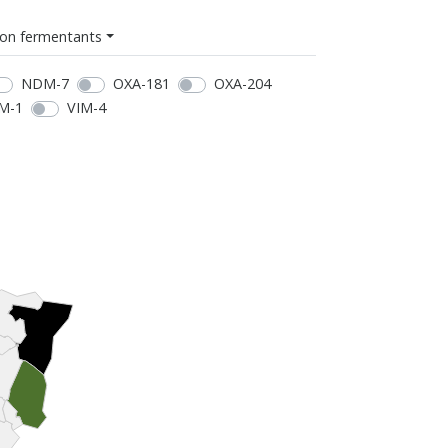
on fermentants
NDM-7
OXA-181
OXA-204
M-1
VIM-4