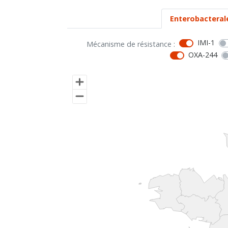
Enterobacteral
IMI-1
Mécanisme de résistance :
OXA-244