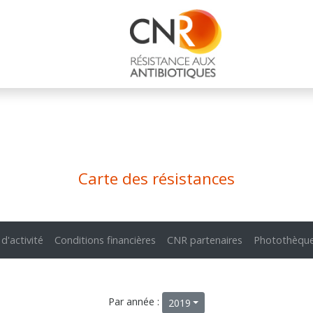
Carte des résistances
 d'activité
Conditions financières
CNR partenaires
Photothèqu
Par année :
2019