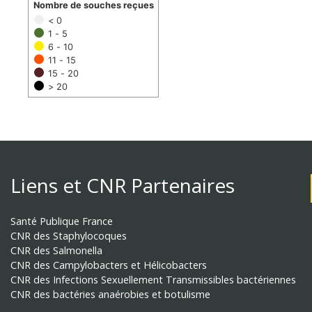
Nombre de souches reçues
< 0
1 - 5
6 - 10
11 - 15
15 - 20
> 20
Liens et CNR Partenaires
Santé Publique France
CNR des Staphylocoques
CNR des Salmonella
CNR des Campylobacters et Hélicobacters
CNR des Infections Sexuellement Transmissibles bactériennes
CNR des bactéries anaérobies et botulisme