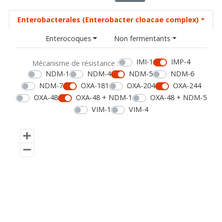
Enterobacterales (Enterobacter cloacae complex)
Enterocoques
Non fermentants
IMI-1
IMP-4
Mécanisme de résistance :
NDM-1
NDM-4
NDM-5
NDM-6
NDM-7
OXA-181
OXA-204
OXA-244
OXA-48
OXA-48 + NDM-1
OXA-48 + NDM-5
VIM-1
VIM-4