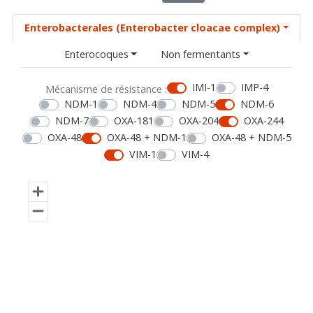
Enterobacterales (Enterobacter cloacae complex)
Enterocoques
Non fermentants
IMI-1
IMP-4
Mécanisme de résistance :
NDM-1
NDM-4
NDM-5
NDM-6
NDM-7
OXA-181
OXA-204
OXA-244
OXA-48
OXA-48 + NDM-1
OXA-48 + NDM-5
VIM-1
VIM-4