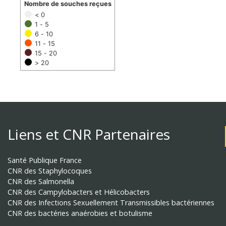
Nombre de souches reçues
< 0
1 - 5
6 - 10
11 - 15
15 - 20
> 20
Liens et CNR Partenaires
Santé Publique France
CNR des Staphylocoques
CNR des Salmonella
CNR des Campylobacters et Hélicobacters
CNR des Infections Sexuellement Transmissibles bactériennes
CNR des bactéries anaérobies et botulisme