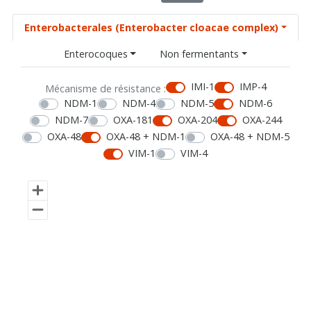
Enterobacterales (Enterobacter cloacae complex)
Enterocoques
Non fermentants
IMI-1
IMP-4
Mécanisme de résistance :
NDM-1
NDM-4
NDM-5
NDM-6
NDM-7
OXA-181
OXA-204
OXA-244
OXA-48
OXA-48 + NDM-1
OXA-48 + NDM-5
VIM-1
VIM-4