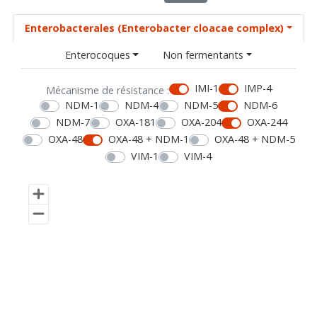
Enterobacterales (Enterobacter cloacae complex)
Enterocoques
Non fermentants
IMI-1
IMP-4
Mécanisme de résistance :
NDM-1
NDM-4
NDM-5
NDM-6
NDM-7
OXA-181
OXA-204
OXA-244
OXA-48
OXA-48 + NDM-1
OXA-48 + NDM-5
VIM-1
VIM-4