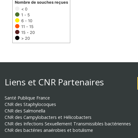
Nombre de souches reçues
< 0
1 - 5
6 - 10
11 - 15
15 - 20
> 20
Liens et CNR Partenaires
Santé Publique France
CNR des Staphylocoques
CNR des Salmonella
CNR des Campylobacters et Hélicobacters
CNR des Infections Sexuellement Transmissibles bactériennes
CNR des bactéries anaérobies et botulisme