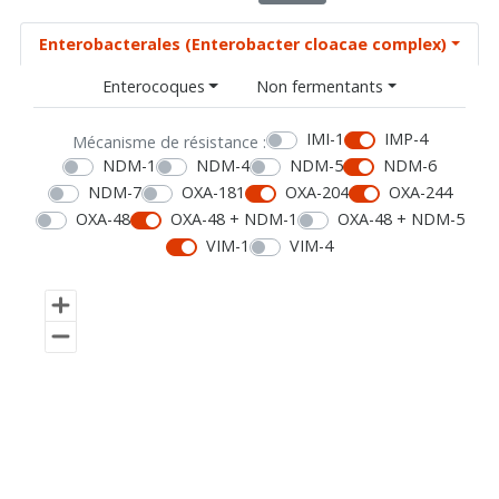
Enterobacterales (Enterobacter cloacae complex)
Enterocoques
Non fermentants
IMI-1
IMP-4
Mécanisme de résistance :
NDM-1
NDM-4
NDM-5
NDM-6
NDM-7
OXA-181
OXA-204
OXA-244
OXA-48
OXA-48 + NDM-1
OXA-48 + NDM-5
VIM-1
VIM-4