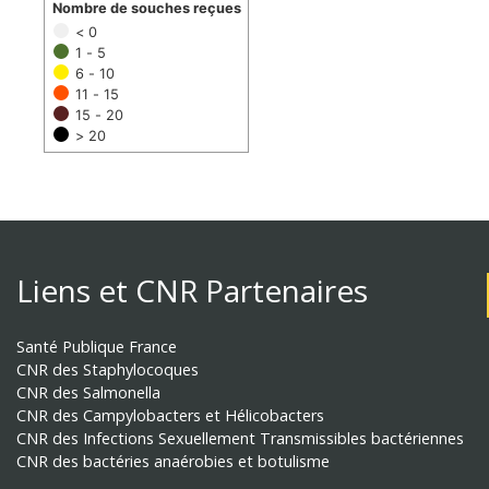
Nombre de souches reçues
< 0
1 - 5
6 - 10
11 - 15
15 - 20
> 20
Liens et CNR Partenaires
Santé Publique France
CNR des Staphylocoques
CNR des Salmonella
CNR des Campylobacters et Hélicobacters
CNR des Infections Sexuellement Transmissibles bactériennes
CNR des bactéries anaérobies et botulisme