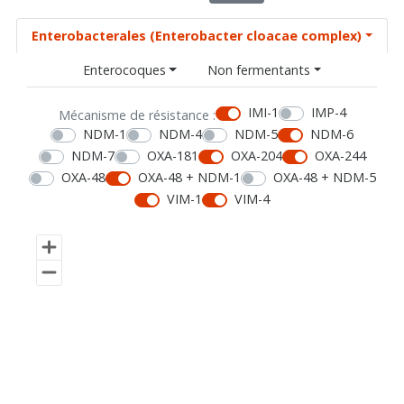
Enterobacterales (Enterobacter cloacae complex)
Enterocoques
Non fermentants
IMI-1
IMP-4
Mécanisme de résistance :
NDM-1
NDM-4
NDM-5
NDM-6
NDM-7
OXA-181
OXA-204
OXA-244
OXA-48
OXA-48 + NDM-1
OXA-48 + NDM-5
VIM-1
VIM-4