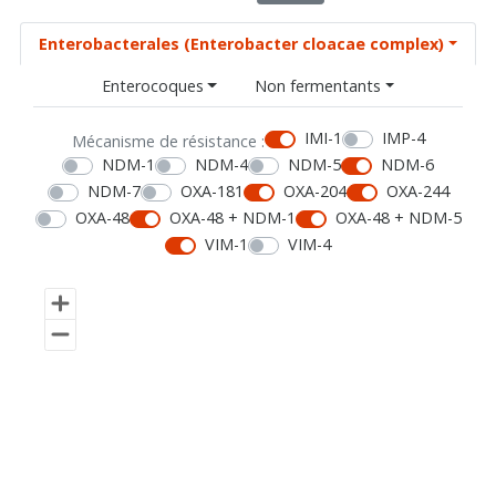
Enterobacterales (Enterobacter cloacae complex)
Enterocoques
Non fermentants
IMI-1
IMP-4
Mécanisme de résistance :
NDM-1
NDM-4
NDM-5
NDM-6
NDM-7
OXA-181
OXA-204
OXA-244
OXA-48
OXA-48 + NDM-1
OXA-48 + NDM-5
VIM-1
VIM-4