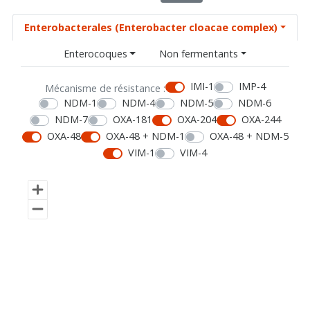
Enterobacterales (Enterobacter cloacae complex)
Enterocoques
Non fermentants
IMI-1
IMP-4
Mécanisme de résistance :
NDM-1
NDM-4
NDM-5
NDM-6
NDM-7
OXA-181
OXA-204
OXA-244
OXA-48
OXA-48 + NDM-1
OXA-48 + NDM-5
VIM-1
VIM-4