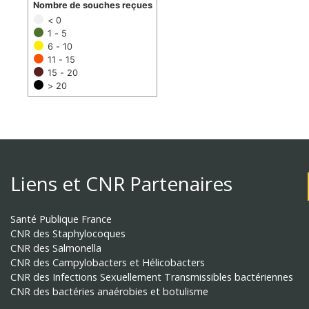
Nombre de souches reçues
< 0
1 - 5
6 - 10
11 - 15
15 - 20
> 20
Liens et CNR Partenaires
Santé Publique France
CNR des Staphylocoques
CNR des Salmonella
CNR des Campylobacters et Hélicobacters
CNR des Infections Sexuellement Transmissibles bactériennes
CNR des bactéries anaérobies et botulisme