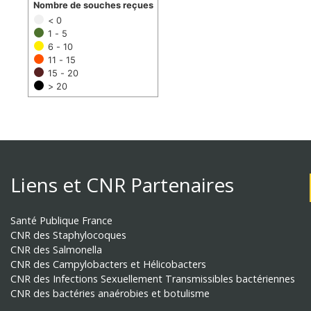
Nombre de souches reçues
< 0
1 - 5
6 - 10
11 - 15
15 - 20
> 20
Liens et CNR Partenaires
Santé Publique France
CNR des Staphylocoques
CNR des Salmonella
CNR des Campylobacters et Hélicobacters
CNR des Infections Sexuellement Transmissibles bactériennes
CNR des bactéries anaérobies et botulisme