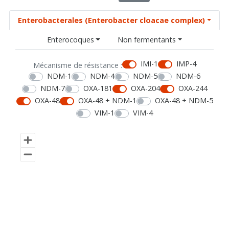
Enterobacterales (Enterobacter cloacae complex)
Enterocoques
Non fermentants
IMI-1
IMP-4
Mécanisme de résistance :
NDM-1
NDM-4
NDM-5
NDM-6
NDM-7
OXA-181
OXA-204
OXA-244
OXA-48
OXA-48 + NDM-1
OXA-48 + NDM-5
VIM-1
VIM-4