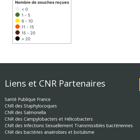
Nombre de souches reçues
< 0
1 - 5
6 - 10
11 - 15
15 - 20
> 20
Liens et CNR Partenaires
Santé Publique France
CNR des Staphylocoques
CNR des Salmonella
CNR des Campylobacters et Hélicobacters
CNR des Infections Sexuellement Transmissibles bactériennes
CNR des bactéries anaérobies et botulisme