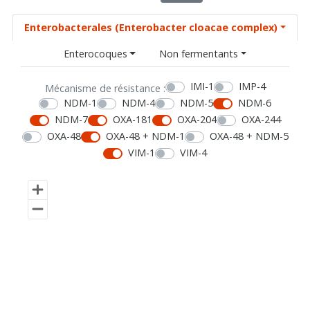
Enterobacterales (Enterobacter cloacae complex)
Enterocoques
Non fermentants
IMI-1
IMP-4
Mécanisme de résistance :
NDM-1
NDM-4
NDM-5
NDM-6
NDM-7
OXA-181
OXA-204
OXA-244
OXA-48
OXA-48 + NDM-1
OXA-48 + NDM-5
VIM-1
VIM-4