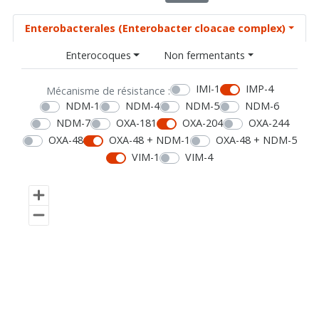
Enterobacterales (Enterobacter cloacae complex)
Enterocoques
Non fermentants
IMI-1
IMP-4
Mécanisme de résistance :
NDM-1
NDM-4
NDM-5
NDM-6
NDM-7
OXA-181
OXA-204
OXA-244
OXA-48
OXA-48 + NDM-1
OXA-48 + NDM-5
VIM-1
VIM-4