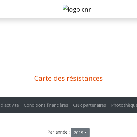
Carte des résistances
 d'activité
Conditions financières
CNR partenaires
Photothèqu
Par année :
2019