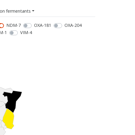
on fermentants
NDM-7
OXA-181
OXA-204
M-1
VIM-4