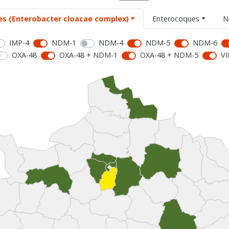
es (Enterobacter cloacae complex)
Enterocoques
N
IMP-4
NDM-1
NDM-4
NDM-5
NDM-6
OXA-48
OXA-48 + NDM-1
OXA-48 + NDM-5
VI