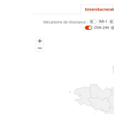
Enterobacteral
IMI-1
Mécanisme de résistance :
OXA-244