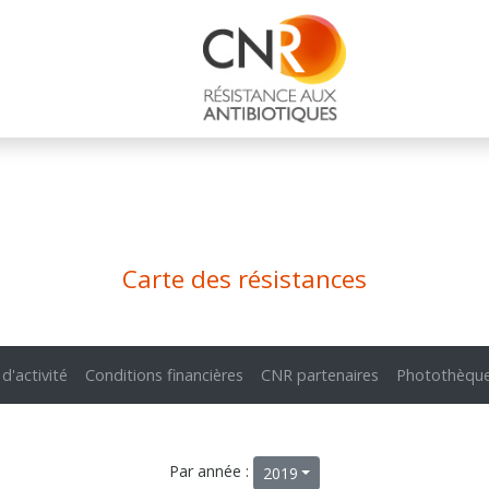
Carte des résistances
 d'activité
Conditions financières
CNR partenaires
Photothèqu
Par année :
2019