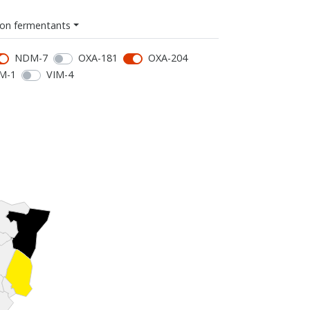
on fermentants
NDM-7
OXA-181
OXA-204
M-1
VIM-4