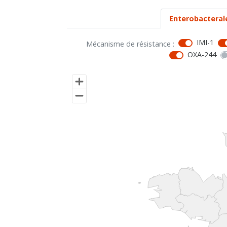
Enterobacteral
IMI-1
Mécanisme de résistance :
OXA-244