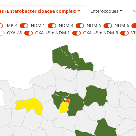
es (Enterobacter cloacae complex)
Enterocoques
N
IMP-4
NDM-1
NDM-4
NDM-5
NDM-6
OXA-48
OXA-48 + NDM-1
OXA-48 + NDM-5
VI